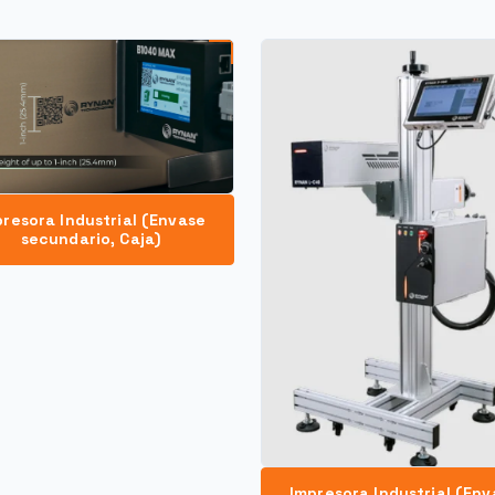
presora Industrial (Envase
secundario, Caja)
Impresora Industrial (Env