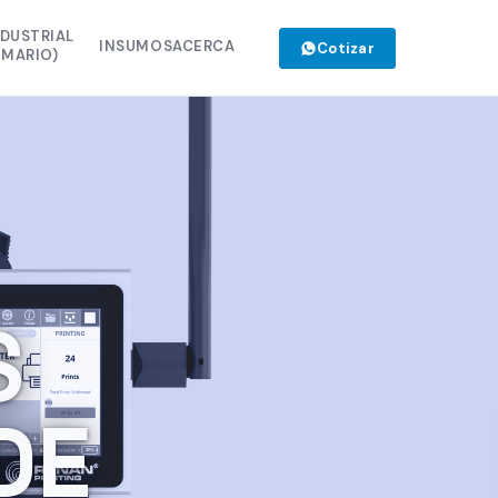
NDUSTRIAL
INSUMOS
ACERCA
Cotizar
IMARIO)
CINTA TTO MIXTA 110 MM
R CO2 40
CINTA TTO MIXTA 55 MM
R UV 10
CLEANER EBS 200 ML
M 32 C
RYNAN 3770K
M 107 C
RYNAN 2770K
FIBRA 60
TINTA EBS 200 ML
1040S
S
TINTA EBS 110 ML
M 53 C
CLEANER EBS 110 ML
900
DE
XTA 35 MM
40 PRO
ETSTREAM