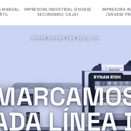
A MANUAL
IMPRESORA INDUSTRIAL (ENVASE
IMPRESORA I
ÁTIL
SECUNDARIO, CAJA)
(ENVASE PR
B1040H
RYNAN B1040 MAX
RYNAN LASE
RYNAN
SAVEMA
EBS
SQUID INK
 R10H
RYNAN R20
RYNAN LASE
260
RYNAN R10
SAVEMA SV
250
SAVEMA SV
RYNAN LASER 
RYNAN B
MARCAMO
SAVEMA SV
EBS 6
ADA LÍNEA 
CINTA TTO MI
RYNAN B10
SQUID INK J