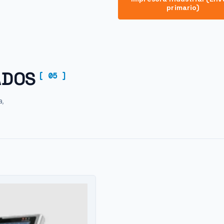
primario)
ADOS
[ 05 ]
a,