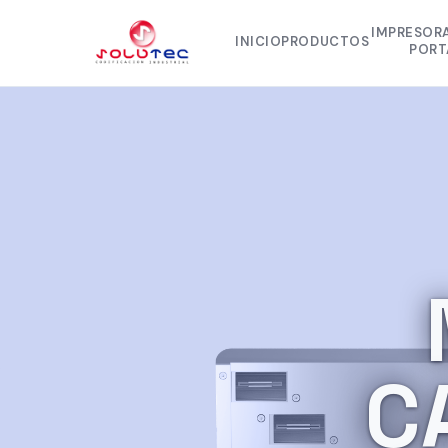
IMPRESOR
INICIO
PRODUCTOS
PORT
RYNAN 
RYNAN
EBS 
EBS 
C