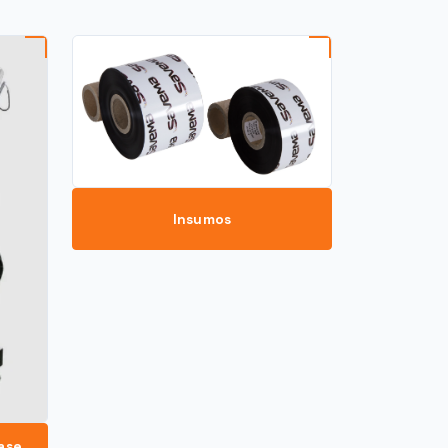
Insumos
ase