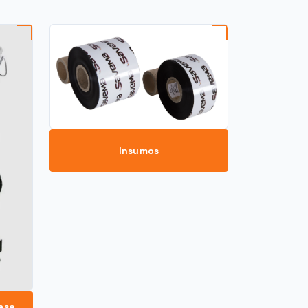
Insumos
ase