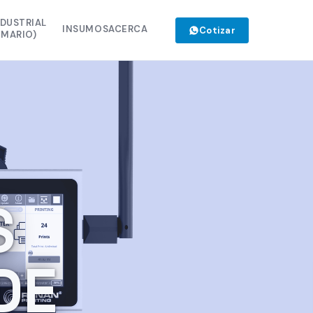
NDUSTRIAL
INSUMOS
ACERCA
Cotizar
IMARIO)
CINTA TTO MIXTA 110 MM
R CO2 40
CINTA TTO MIXTA 55 MM
R UV 10
CLEANER EBS 200 ML
M 32 C
RYNAN 3770K
M 107 C
RYNAN 2770K
FIBRA 60
TINTA EBS 200 ML
1040S
S
TINTA EBS 110 ML
M 53 C
CLEANER EBS 110 ML
900
DE
XTA 35 MM
40 PRO
ETSTREAM