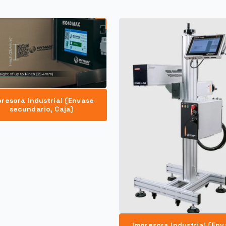
presora Industrial (Envase
secundario, Caja)
Impresora Industrial (Env