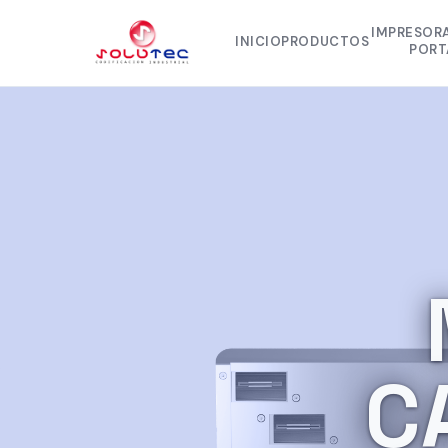
IMPRESOR
INICIO
PRODUCTOS
PORT
RYNAN 
RYNAN
EBS 
EBS 
C