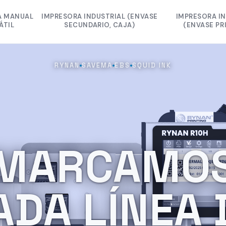
A MANUAL
IMPRESORA INDUSTRIAL (ENVASE
IMPRESORA I
ÁTIL
SECUNDARIO, CAJA)
(ENVASE PR
B1040H
RYNAN B1040 MAX
RYNAN LASE
RYNAN
SAVEMA
EBS
SQUID INK
 R10H
RYNAN R20
RYNAN LASE
260
RYNAN R10
SAVEMA SV
250
SAVEMA SV
RYNAN LASER 
RYNAN B
MARCAMO
SAVEMA SV
EBS 6
ADA LÍNEA 
CINTA TTO MI
RYNAN B10
SQUID INK J