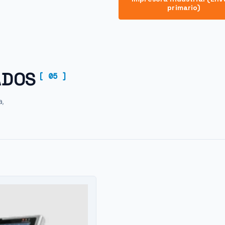
primario)
ADOS
[ 05 ]
a,